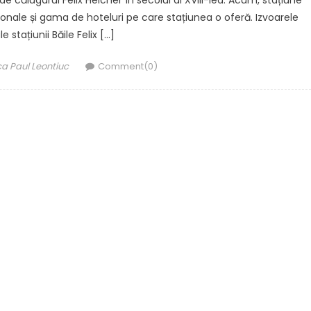
de călugarul Felix Helcher în secolul al XVIII-lea. Acum, stațiune
nale și gama de hoteluri pe care stațiunea o oferă. Izvoarele
e stațiunii Băile Felix […]
thor
a Paul Leontiuc
Comment(0)