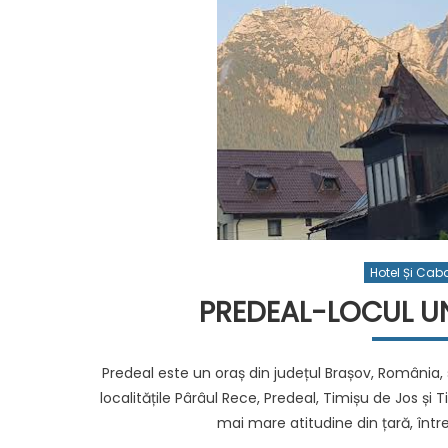
Hotel Și Cab
PREDEAL-LOCUL U
Predeal este un oraș din județul Brașov, România, s
localitățile Pârâul Rece, Predeal, Timișu de Jos și 
mai mare atitudine din țară, între