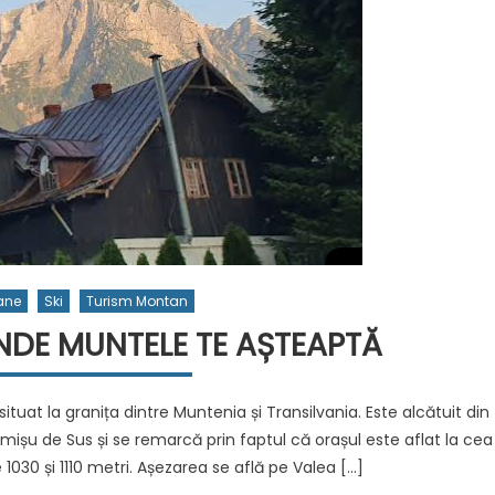
ane
Ski
Turism Montan
NDE MUNTELE TE AȘTEAPTĂ
ituat la granița dintre Muntenia și Transilvania. Este alcătuit din
Timișu de Sus și se remarcă prin faptul că orașul este aflat la cea
 1030 și 1110 metri. Așezarea se află pe Valea […]