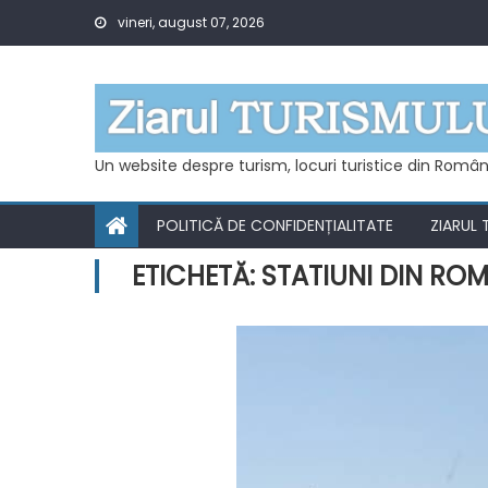
Skip
vineri, august 07, 2026
to
content
Un website despre turism, locuri turistice din Român
POLITICĂ DE CONFIDENȚIALITATE
ZIARUL 
ETICHETĂ:
STATIUNI DIN RO