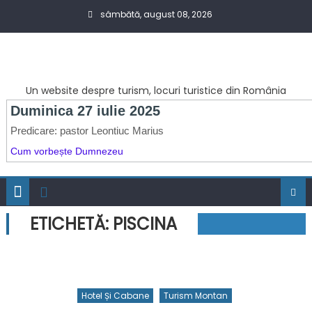
Skip
sâmbătă, august 08, 2026
to
content
Un website despre turism, locuri turistice din România
ETICHETĂ:
PISCINA
Hotel Și Cabane
Turism Montan