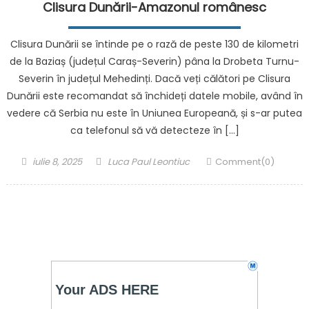
Clisura Dunării-Amazonul românesc
Clisura Dunării se întinde pe o rază de peste 130 de kilometri
de la Baziaș (județul Caraș-Severin) pâna la Drobeta Turnu-
Severin în județul Mehedinți. Dacă veți călători pe Clisura
Dunării este recomandat să închideți datele mobile, având în
vedere că Serbia nu este în Uniunea Europeană, și s-ar putea
ca telefonul să vă detecteze în […]
Posted
Author
iulie 8, 2025
Luca Paul Leontiuc
Comment(0)
on