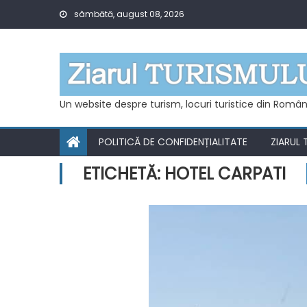
Skip
sâmbătă, august 08, 2026
to
content
Un website despre turism, locuri turistice din Român
POLITICĂ DE CONFIDENȚIALITATE
ZIARUL 
ETICHETĂ:
HOTEL CARPATI