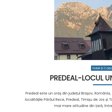
Hotel Și Cab
PREDEAL-LOCUL U
Predeal este un oraș din județul Brașov, România, s
localitățile Pârâul Rece, Predeal, Timișu de Jos și 
mai mare atitudine din țară, între