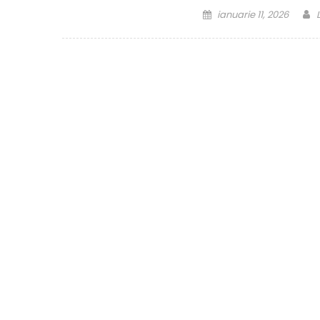
Posted
ianuarie 11, 2026
on