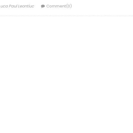
Author
Luca Paul Leontiuc
Comment(0)