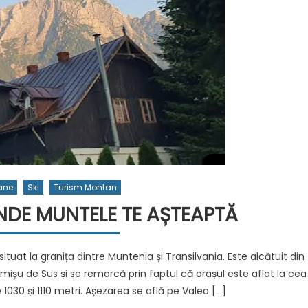
ane
Ski
Turism Montan
NDE MUNTELE TE AȘTEAPTĂ
ituat la granița dintre Muntenia și Transilvania. Este alcătuit din
Timișu de Sus și se remarcă prin faptul că orașul este aflat la cea
 1030 și 1110 metri. Așezarea se află pe Valea […]